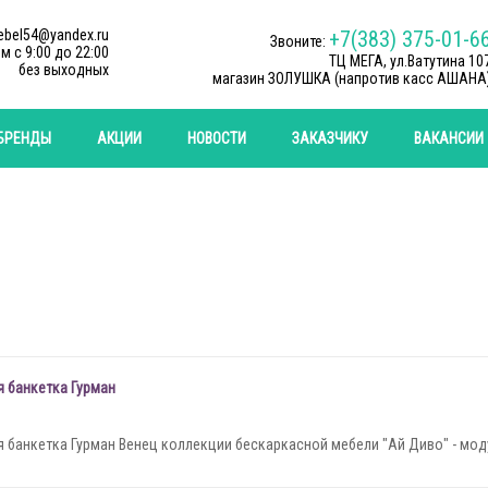
ebel54@yandex.ru
+7(383) 375-01-6
Звоните:
м c 9:00 до 22:00
ТЦ МЕГА, ул.Ватутина 10
без выходных
магазин ЗОЛУШКА (напротив касс АШАНА
БРЕНДЫ
АКЦИИ
НОВОСТИ
ЗАКАЗЧИКУ
ВАКАНСИИ
 банкетка Гурман
 банкетка Гурман Венец коллекции бескаркасной мебели "Ай Диво" - моду