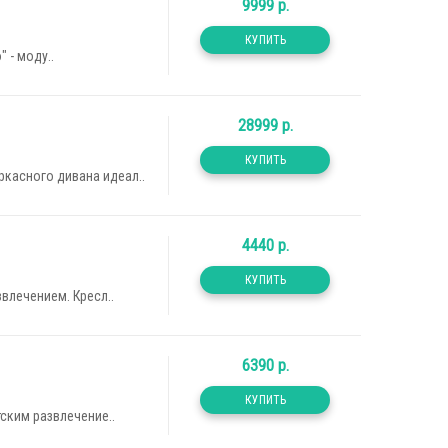
9999 р.
 - моду..
28999 р.
касного дивана идеал..
4440 р.
влечением. Кресл..
6390 р.
ским развлечение..