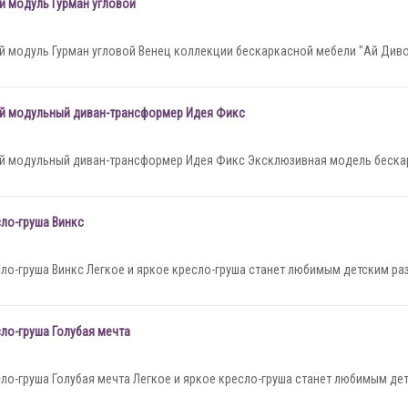
й модуль Гурман угловой
 модуль Гурман угловой Венец коллекции бескаркасной мебели "Ай Диво"
й модульный диван-трансформер Идея Фикс
й модульный диван-трансформер Идея Фикс Эксклюзивная модель бескар
ло-груша Винкc
ло-груша Винкc Легкое и яркое кресло-груша станет любимым детским раз
ло-груша Голубая мечта
ло-груша Голубая мечта Легкое и яркое кресло-груша станет любимым дет