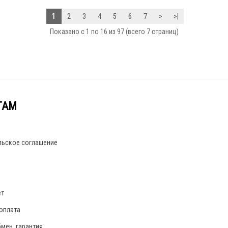
1
2
3
4
5
6
7
>
>|
Показано с 1 по 16 из 97 (всего 7 страниц)
ТАМ
льское соглашение
ет
 оплата
бмен, гарантия