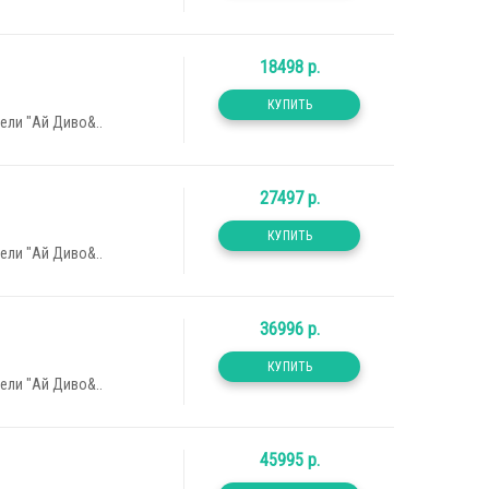
18498 р.
ели "Ай Диво&..
27497 р.
ели "Ай Диво&..
36996 р.
ели "Ай Диво&..
45995 р.