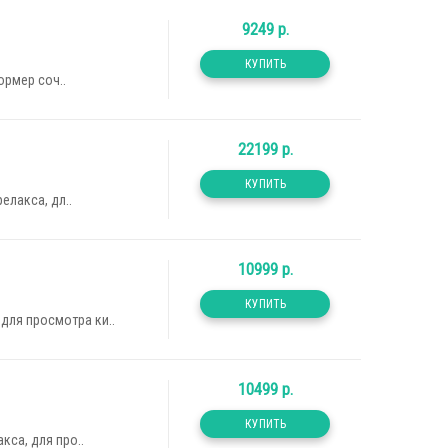
9249 р.
рмер соч..
22199 р.
лакса, дл..
10999 р.
для просмотра ки..
10499 р.
са, для про..