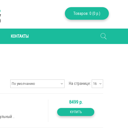
6
Товаров: 0 (0 р.)
7
)
КОНТАКТЫ
На странице:
По умолчанию
16
8499 р.
льный ..