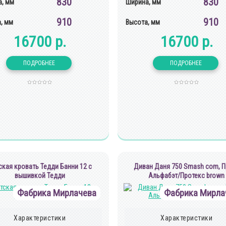
830
830
, мм
Ширина, мм
910
910
, мм
Высота, мм
16700 р.
16700 р.
ская кровать Тедди Банни 12 с
Диван Даня 750 Smash com, П
вышивкой Тедди
Альфабэт/Протекс brown
Фабрика Мирлачева
Фабрика Мирла
Характеристики
Характеристики