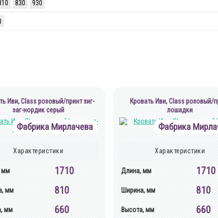
810
830
930
0
ть Иви, Class розовый/принт зиг-
Кровать Иви, Class розовый/п
заг-нордик серый
лошадки
Фабрика Мирлачева
Фабрика Мирла
Характеристики
Характеристики
1710
1710
 мм
Длина, мм
810
810
, мм
Ширина, мм
660
660
, мм
Высота, мм