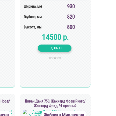
930
Ширина, мм
820
Глубина, мм
800
Высота, мм
14500 р.
 Норд/
Диван Даня 750, Жаккард Фреш Рингс/
Жаккард Фрэд, 91 красный
чева
Фабрика Мирлачева