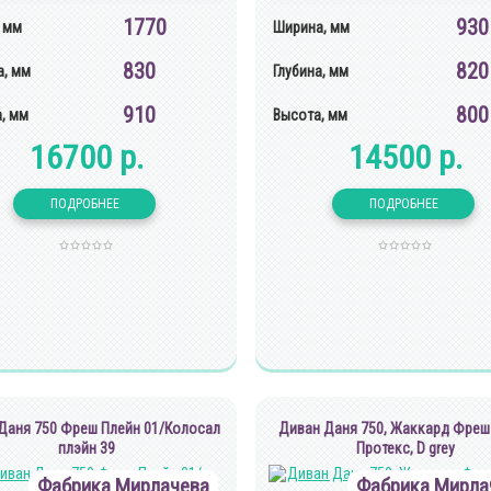
1770
930
 мм
Ширина, мм
830
820
, мм
Глубина, мм
910
800
, мм
Высота, мм
16700 р.
14500 р.
Даня 750 Фреш Плейн 01/Колосал
Диван Даня 750, Жаккард Фреш
плэйн 39
Протекс, D grey
Фабрика Мирлачева
Фабрика Мирла