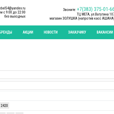
ebel54@yandex.ru
+7(383) 375-01-6
Звоните:
м c 9:00 до 22:00
ТЦ МЕГА, ул.Ватутина 10
без выходных
магазин ЗОЛУШКА (напротив касс АШАНА
БРЕНДЫ
АКЦИИ
НОВОСТИ
ЗАКАЗЧИКУ
ВАКАНСИИ
2420