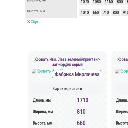
Ширина, мм
1070
1080
1160
800
Высота, мм
1010
660
710
800
91
Сброс
Кровать Иви, Class зеленый/принт зиг-
Крова
заг-нордик серый
Фабрика Мирлачева
Характеристики
1710
Длина, мм
Длина,
810
Ширина, мм
Ширина
660
Высота, мм
Высота