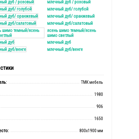
млечный дуб / розовый
млечный дуб/ голубой
млечный дуб/ оранжевый
млечный дуб/салатовый
ясень шимо темный/ясень
шимо светлый
млечный дуб
млечный дуб/венге
истики
ель:
ТМК мебель
1980
906
1650
есто:
800x1900 мм