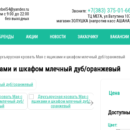
ebel54@yandex.ru
+7(383) 375-01-6
Звоните:
м c 9:00 до 22:00
ТЦ МЕГА, ул.Ватутина 10
без выходных
магазин ЗОЛУШКА (напротив касс АШАНА
БРЕНДЫ
АКЦИИ
НОВОСТИ
ЗАКАЗЧИКУ
ВАКАНСИИ
ухъярусная кровать Мая с ящиками и шкафом млечный дуб/оранжевый
ками и шкафом млечный дуб/оранжевый
Цена
Доступны
Цвет: