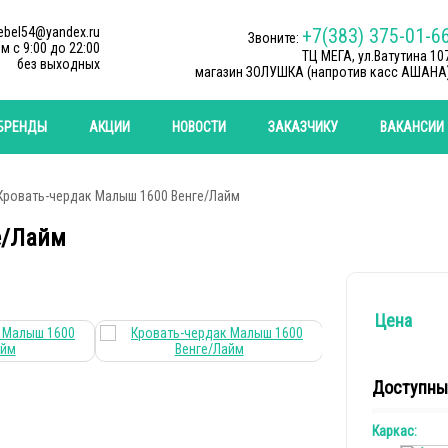
ebel54@yandex.ru
+7(383) 375-01-6
Звоните:
м c 9:00 до 22:00
ТЦ МЕГА, ул.Ватутина 10
без выходных
магазин ЗОЛУШКА (напротив касс АШАНА
БРЕНДЫ
АКЦИИ
НОВОСТИ
ЗАКАЗЧИКУ
ВАКАНСИИ
Кровать-чердак Малыш 1600 Венге/Лайм
е/Лайм
Цена
Доступны
Каркас: