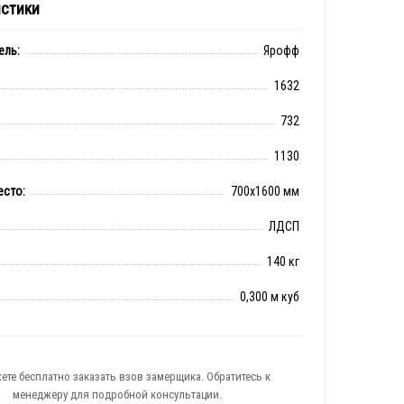
истики
ель:
Ярофф
1632
732
1130
есто:
700x1600 мм
ЛДСП
140 кг
0,300 м куб
ете бесплатно заказать взов замерщика. Обратитесь к
менеджеру для подробной консультации.