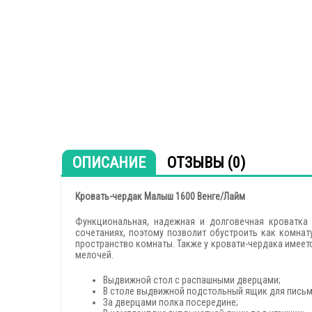
ОПИСАНИЕ
ОТЗЫВЫ (0)
Кровать-чердак Малыш 1600 Венге/Лайм
Функциональная, надежная и долговечная кроватка 
сочетаниях, поэтому позволит обустроить как комнат
пространство комнаты. Также у кровати-чердака имеет
мелочей.
Выдвижной стол с распашными дверцами;
В столе выдвижной подстольный ящик для пись
За дверцами полка посередине;