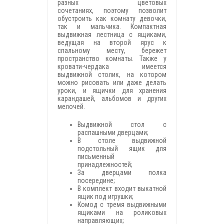
разных цветовых
сочетаниях, поэтому позволит
обустроить как комнату девочки,
так и мальчика. Компактная
выдвижная лестница с ящиками,
ведущая на второй ярус к
спальному месту, бережет
пространство комнаты. Также у
кровати-чердака имеется
выдвижной столик, на котором
можно рисовать или даже делать
уроки, и ящички для хранения
карандашей, альбомов и других
мелочей.
Выдвижной стол с
распашными дверцами;
В столе выдвижной
подстольный ящик для
письменный
принадлежностей;
За дверцами полка
посередине;
В комплект входит выкатной
ящик под игрушки;
Комод с тремя выдвижными
ящиками на роликовых
направляющих;