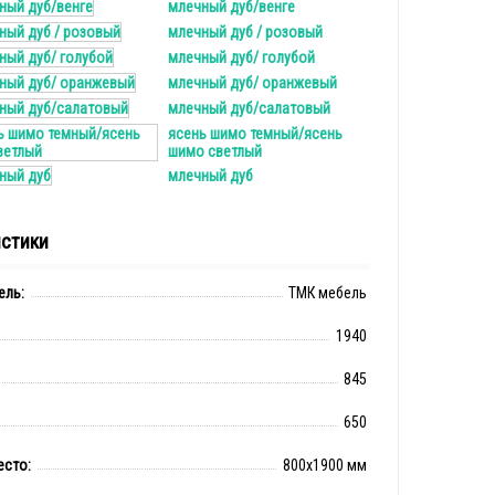
млечный дуб/венге
млечный дуб / розовый
млечный дуб/ голубой
млечный дуб/ оранжевый
млечный дуб/салатовый
ясень шимо темный/ясень
шимо светлый
млечный дуб
истики
ель:
ТМК мебель
1940
845
650
есто:
800x1900 мм