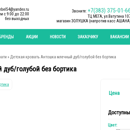
ebel54@yandex.ru
+7(383) 375-01-6
Звоните:
м c 9:00 до 22:00
ТЦ МЕГА, ул.Ватутина 10
без выходных
магазин ЗОЛУШКА (напротив касс АШАНА
БРЕНДЫ
АКЦИИ
НОВОСТИ
ЗАКАЗЧИКУ
ВАКАНСИИ
вати
» Детская кровать Антошка млечный дуб/голубой без бортика
 дуб/голубой без бортика
Цена
Доступны
Цвет: