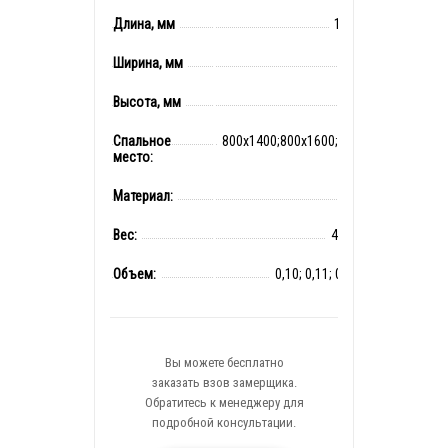
Длина, мм
1432-1832
Ширина, мм
840
Высота, мм
800
Спальное
800x1400;800x1600;800*1800
место:
мм
Материал:
ЛДСП
Вес:
40;45;50 кг
Объем:
0,10; 0,11; 0,12 м куб
Вы можете бесплатно
заказать взов замерщика.
Обратитесь к менеджеру для
подробной консультации.