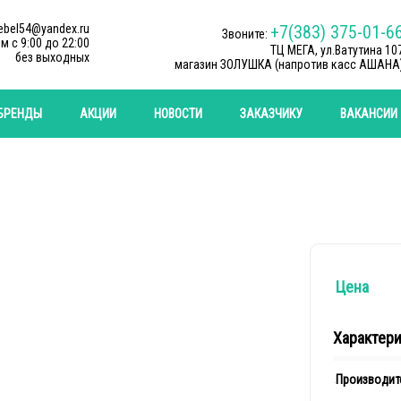
ebel54@yandex.ru
+7(383) 375-01-6
Звоните:
м c 9:00 до 22:00
ТЦ МЕГА, ул.Ватутина 10
без выходных
магазин ЗОЛУШКА (напротив касс АШАНА
БРЕНДЫ
АКЦИИ
НОВОСТИ
ЗАКАЗЧИКУ
ВАКАНСИИ
Цена
Характер
Производит