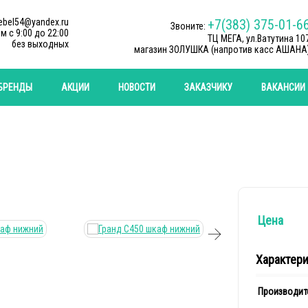
ebel54@yandex.ru
+7(383) 375-01-6
Звоните:
м c 9:00 до 22:00
ТЦ МЕГА, ул.Ватутина 10
без выходных
магазин ЗОЛУШКА (напротив касс АШАНА
БРЕНДЫ
АКЦИИ
НОВОСТИ
ЗАКАЗЧИКУ
ВАКАНСИИ
Цена
Характер
Производит