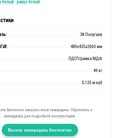
рамух белый
истики
ель:
38 Попугаев
ГxВ:
480x435x2060 мм
ЛДСП/рамка МДФ
49 кг
0,125 м куб
ете бесплатно заказать взов замерщика. Обратитесь к
менеджеру для подробной консультации.
Вызов замерщика бесплатно