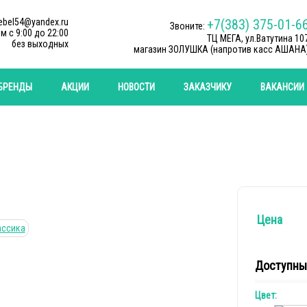
ebel54@yandex.ru
+7(383) 375-01-6
Звоните:
м c 9:00 до 22:00
ТЦ МЕГА, ул.Ватутина 10
без выходных
магазин ЗОЛУШКА (напротив касс АШАНА
БРЕНДЫ
АКЦИИ
НОВОСТИ
ЗАКАЗЧИКУ
ВАКАНСИИ
Цена
Доступны
Цвет: