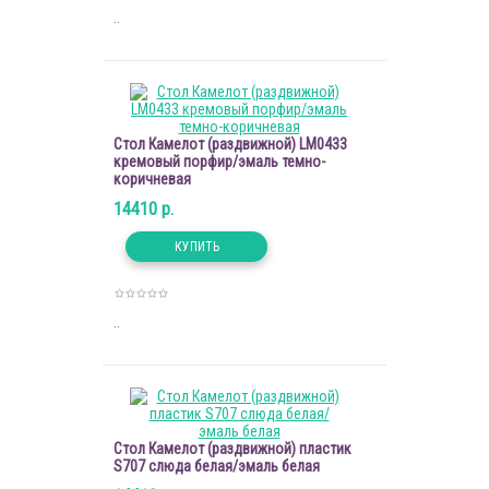
..
Стол Камелот (раздвижной) LM0433
кремовый порфир/эмаль темно-
коричневая
14410 р.
..
Стол Камелот (раздвижной) пластик
S707 слюда белая/эмаль белая