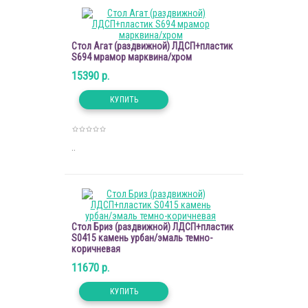
Стол Агат (раздвижной) ЛДСП+пластик
S694 мрамор марквина/хром
15390 р.
..
Стол Бриз (раздвижной) ЛДСП+пластик
S0415 камень урбан/эмаль темно-
коричневая
11670 р.