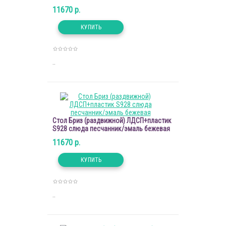
11670 р.
..
Стол Бриз (раздвижной) ЛДСП+пластик
S928 слюда песчанник/эмаль бежевая
11670 р.
..