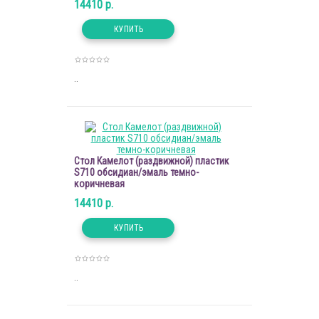
14410 р.
..
Стол Камелот (раздвижной) пластик
S710 обсидиан/эмаль темно-
коричневая
14410 р.
..