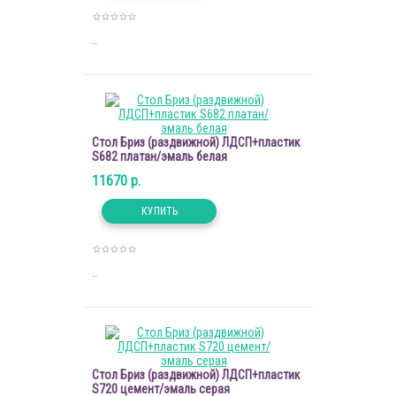
..
Стол Бриз (раздвижной) ЛДСП+пластик
S682 платан/эмаль белая
11670 р.
..
Стол Бриз (раздвижной) ЛДСП+пластик
S720 цемент/эмаль серая