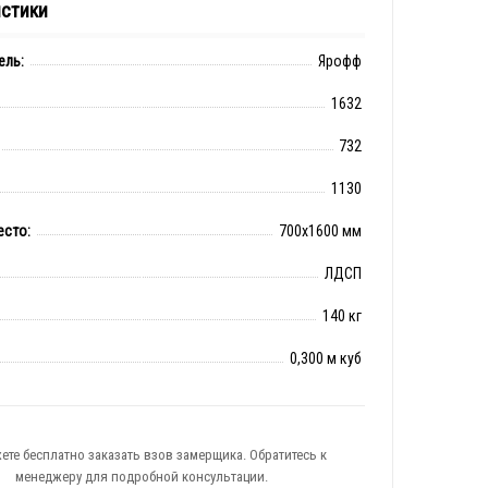
истики
ель:
Ярофф
1632
732
1130
есто:
700x1600 мм
ЛДСП
140 кг
0,300 м куб
ете бесплатно заказать взов замерщика. Обратитесь к
менеджеру для подробной консультации.