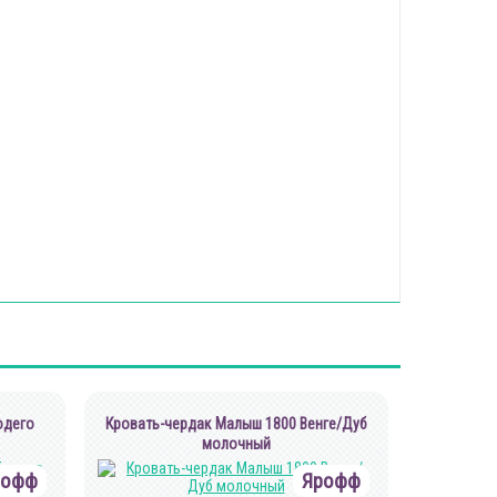
одего
Кровать-чердак Малыш 1800 Венге/Дуб
молочный
рофф
Ярофф