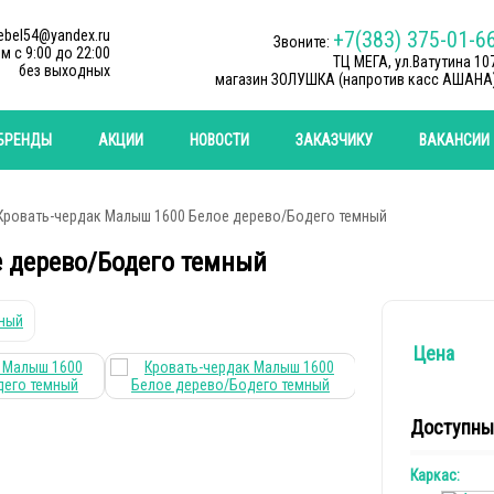
ebel54@yandex.ru
+7(383) 375-01-6
Звоните:
м c 9:00 до 22:00
ТЦ МЕГА, ул.Ватутина 10
без выходных
магазин ЗОЛУШКА (напротив касс АШАНА
БРЕНДЫ
АКЦИИ
НОВОСТИ
ЗАКАЗЧИКУ
ВАКАНСИИ
Кровать-чердак Малыш 1600 Белое дерево/Бодего темный
 дерево/Бодего темный
Цена
Доступны
Каркас: