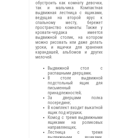
обустроить как комнату девочки,
так и мальчика. Компактная
выдвижная лестница с ящиками,
ведущая на второй ярус к
спальному месту, бережет
пространство комнаты. Также у
кровати-чердака имеется
выдвижной столик, на котором
можно рисовать или даже делать
уроки, и ящички для хранения
карандашей, альбомов и других
мелочей.
Выдвижной стол с
распашными дверцами;
В столе выдвижной
подстольный ящик для
письменный
принадлежностей;
За дверцами полка
посередине;
В комплект входит выкатной
ящик под игрушки;
Комод с тремя выдвижными
ящиками на роликовых
направляющих;
Лестница с тремя
выдвижными ящиками,